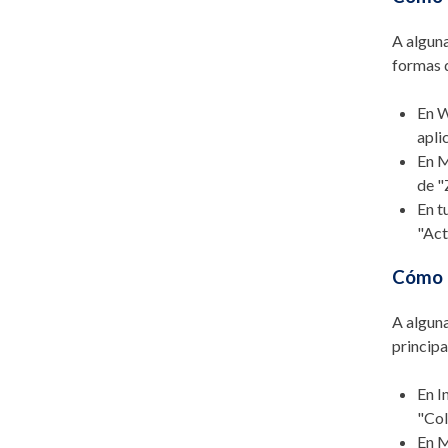
A alguna
formas 
En W
apli
En M
de "
En t
"Act
Cómo c
A alguna
princip
En I
"Col
En M