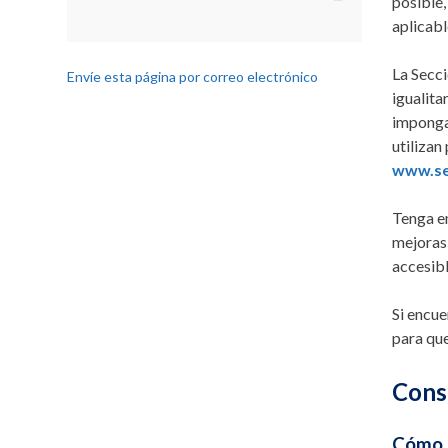
posible,
aplicabl
La Secci
Envíe esta página por correo electrónico
igualita
imponga 
utilizan
www.se
Tenga en
mejoras 
accesibl
Si encue
para que
Conse
Cómo h