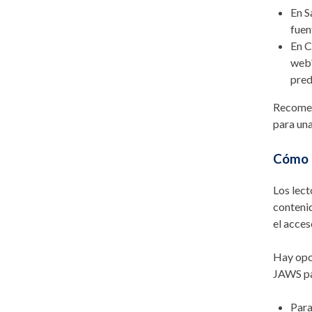
En S
fuen
En C
web"
pred
Recomen
para una
Cómo e
Los lect
contenid
el acces
Hay opc
JAWS pa
Par