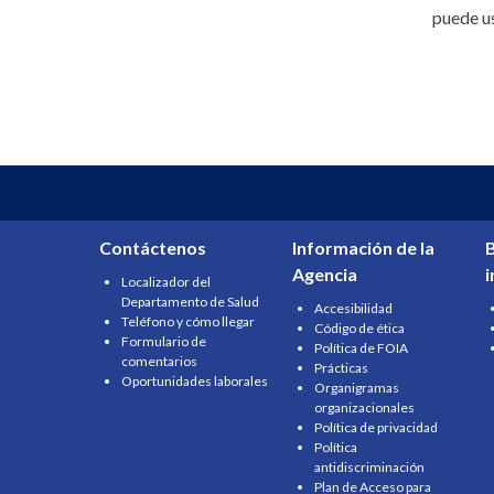
puede us
Contáctenos
Información de la
B
Agencia
Localizador del
Departamento de Salud
Accesibilidad
Teléfono y cómo llegar
Código de ética
Formulario de
Política de FOIA
comentarios
Prácticas
Oportunidades laborales
Organigramas
organizacionales
Política de privacidad
Política
antidiscriminación
Plan de Acceso para