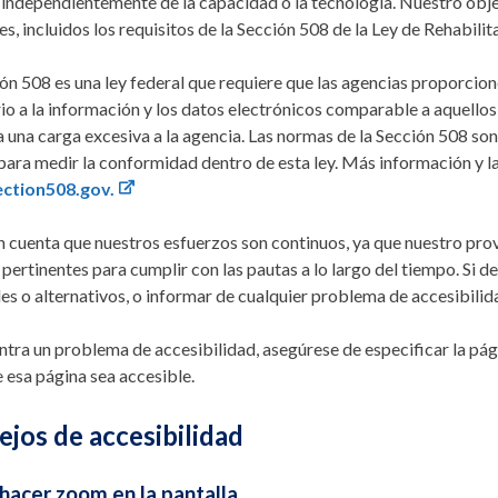
 independientemente de la capacidad o la tecnología. Nuestro obje
es, incluidos los requisitos de la Sección 508 de la Ley de Rehabil
ón 508 es una ley federal que requiere que las agencias proporcio
rio a la información y los datos electrónicos comparable a aquello
una carga excesiva a la agencia. Las normas de la Sección 508 son l
 para medir la conformidad dentro de esta ley. Más información y 
ction508.gov.
 cuenta que nuestros esfuerzos son continuos, ya que nuestro pro
pertinentes para cumplir con las pautas a lo largo del tiempo. Si d
es o alternativos, o informar de cualquier problema de accesibilid
ntra un problema de accesibilidad, asegúrese de especificar la p
 esa página sea accesible.
jos de accesibilidad
acer zoom en la pantalla