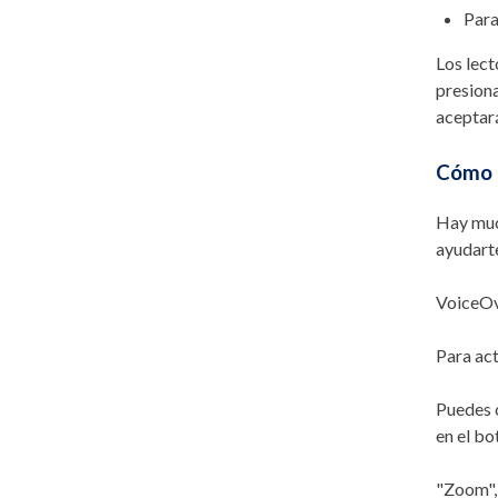
Par
Los lect
presiona
aceptará
Cómo u
Hay muc
ayudarte
VoiceOve
Para act
Puedes c
en el bo
"Zoom", 