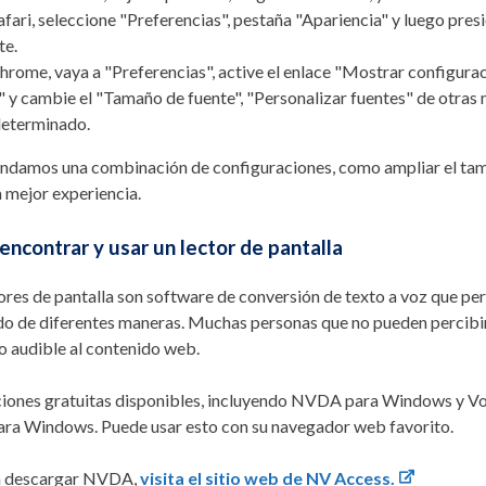
afari, seleccione "Preferencias", pestaña "Apariencia" y luego presi
te.
hrome, vaya a "Preferencias", active el enlace "Mostrar configur
 y cambie el "Tamaño de fuente", "Personalizar fuentes" de otras
eterminado.
damos una combinación de configuraciones, como ampliar el tama
 mejor experiencia.
ncontrar y usar un lector de pantalla
ores de pantalla son software de conversión de texto a voz que perm
o de diferentes maneras. Muchas personas que no pueden percibir l
o audible al contenido web.
iones gratuitas disponibles, incluyendo NVDA para Windows y 
ra Windows. Puede usar esto con su navegador web favorito.
a descargar NVDA,
visita el sitio web de NV Access.