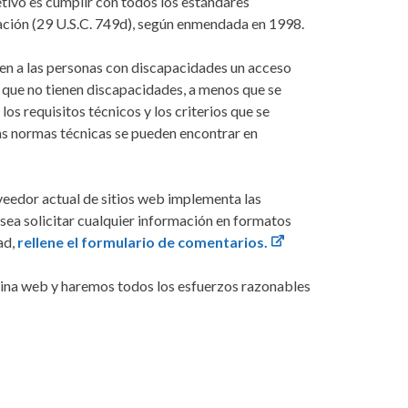
tivo es cumplir con todos los estándares
itación (29 U.S.C. 749d), según enmendada en 1998.
nen a las personas con discapacidades un acceso
s que no tienen discapacidades, a menos que se
os requisitos técnicos y los criterios que se
las normas técnicas se pueden encontrar en
veedor actual de sitios web implementa las
esea solicitar cualquier información en formatos
ad,
rellene el formulario de comentarios.
ágina web y haremos todos los esfuerzos razonables