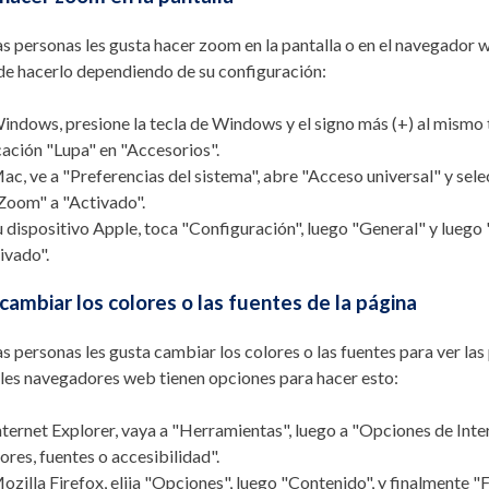
s personas les gusta hacer zoom en la pantalla o en el navegador w
de hacerlo dependiendo de su configuración:
indows, presione la tecla de Windows y el signo más (+) al mismo 
cación "Lupa" en "Accesorios".
ac, ve a "Preferencias del sistema", abre "Acceso universal" y sele
Zoom" a "Activado".
u dispositivo Apple, toca "Configuración", luego "General" y luego
ivado".
ambiar los colores o las fuentes de la página
s personas les gusta cambiar los colores o las fuentes para ver la
ales navegadores web tienen opciones para hacer esto:
nternet Explorer, vaya a "Herramientas", luego a "Opciones de Inter
ores, fuentes o accesibilidad".
ozilla Firefox, elija "Opciones", luego "Contenido", y finalmente "F