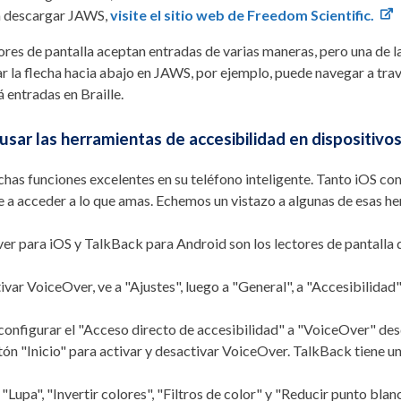
a descargar JAWS,
visite el sitio web de Freedom Scientific.
ores de pantalla aceptan entradas de varias maneras, pero una de l
r la flecha hacia abajo en JAWS, por ejemplo, puede navegar a tra
 entradas en Braille.
sar las herramientas de accesibilidad en dispositivo
has funciones excelentes en su teléfono inteligente. Tanto iOS c
 a acceder a lo que amas. Echemos un vistazo a algunas de esas he
r para iOS y TalkBack para Android son los lectores de pantalla 
ivar VoiceOver, ve a "Ajustes", luego a "General", a "Accesibilidad"
onfigurar el "Acceso directo de accesibilidad" a "VoiceOver" desde
tón "Inicio" para activar y desactivar VoiceOver. TalkBack tiene un
"Lupa", "Invertir colores", "Filtros de color" y "Reducir punto bla