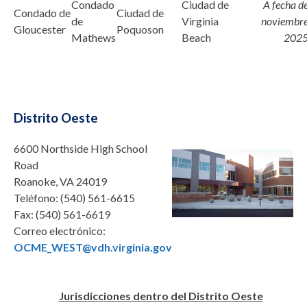
Condado
Ciudad de
A fecha d
Condado de
Ciudad de
de
Virginia
noviembr
Gloucester
Poquoson
Mathews
Beach
202
Distrito Oeste
6600 Northside High School
Road
Roanoke, VA 24019
Teléfono:
(540) 561-6615
Fax:
(540) 561-6619
Correo electrónico:
OCME_WEST@vdh.virginia.gov
Jurisdicciones dentro del Distrito Oeste