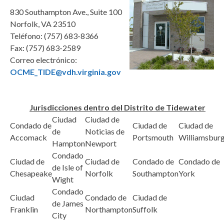
830 Southampton Ave., Suite 100
Norfolk, VA 23510
Teléfono:
(757) 683-8366
Fax:
(757) 683-2589
Correo electrónico:
OCME_TIDE@vdh.virginia.gov
Jurisdicciones dentro del Distrito de Tidewater
Ciudad
Ciudad de
Condado de
Ciudad de
Ciudad de
de
Noticias de
Accomack
Portsmouth
Williamsbur
Hampton
Newport
Condado
Ciudad de
Ciudad de
Condado de
Condado de
de Isle of
Chesapeake
Norfolk
Southampton
York
Wight
Condado
Ciudad
Condado de
Ciudad de
de James
Franklin
Northampton
Suffolk
City