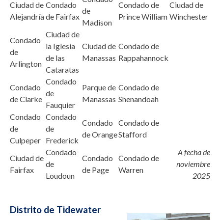
Ciudad de
Condado
Condado de
Ciudad de
de
Alejandría
de Fairfax
Prince William
Winchester
Madison
Ciudad de
Condado
la Iglesia
Ciudad de
Condado de
de
de las
Manassas
Rappahannock
Arlington
Cataratas
Condado
Condado
Parque de
Condado de
de
de Clarke
Manassas
Shenandoah
Fauquier
Condado
Condado
Condado
Condado de
de
de
de Orange
Stafford
Culpeper
Frederick
Condado
A fecha de
Ciudad de
Condado
Condado de
de
noviembre
Fairfax
de Page
Warren
Loudoun
2025
Distrito de Tidewater