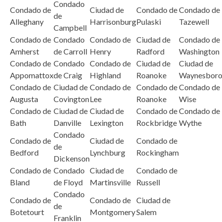
Condado
Condado de
Ciudad de
Condado de
Condado de
de
Alleghany
Harrisonburg
Pulaski
Tazewell
Campbell
Condado de
Condado
Condado de
Ciudad de
Condado de
Amherst
de Carroll
Henry
Radford
Washington
Condado de
Condado
Condado de
Ciudad de
Ciudad de
Appomattox
de Craig
Highland
Roanoke
Waynesbor
Condado de
Ciudad de
Condado de
Condado de
Condado de
Augusta
Covington
Lee
Roanoke
Wise
Condado de
Ciudad de
Ciudad de
Condado de
Condado de
Bath
Danville
Lexington
Rockbridge
Wythe
Condado
Condado de
Ciudad de
Condado de
de
Bedford
Lynchburg
Rockingham
Dickenson
Condado de
Condado
Ciudad de
Condado de
Bland
de Floyd
Martinsville
Russell
Condado
Condado de
Condado de
Ciudad de
de
Botetourt
Montgomery
Salem
Franklin