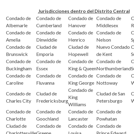
Jurisdicciones dentro del Distrito Central
Condado de
Condado de
Condado de
Condado de
C
Albemarle
Cumberland
Hanover
Middlesex
R
Condado de
Condado de
Condado de
Condado de
C
Amelia
Dinwiddie
Henrico
Nelson
S
Condado de
Ciudad de
Ciudad de
Nuevo Condado
C
Brunswick
Emporia
Hopewell
de Kent
S
Condado de
Condado de
Condado de
Condado de
C
Buckingham
Essex
King & Queen
Northumberland
S
Condado de
Condado de
Condado de
Condado de
C
Caroline
Fluvanna
King George
Nottoway
W
Condado de
Condado de
Ciudad de
Ciudad de San
C
King
Charles City
Fredericksburg
Petersburgo
W
Williams
Condado de
Condado de
Condado de
Condado de
Charlotte
Goochland
Lancaster
Powhatan
Ciudad de
Condado de
Condado de
Condado de
Charlottesville
Greene
Louisa
Prince Edward