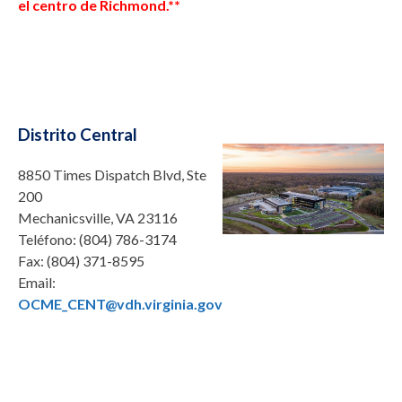
el centro de Richmond.**
Distrito Central
8850 Times Dispatch Blvd, Ste
200
Mechanicsville, VA 23116
Teléfono:
(804) 786-3174
Fax:
(804) 371-8595
Email:
OCME_CENT@vdh.virginia.gov