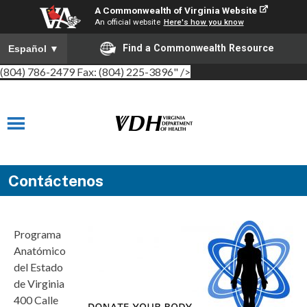
A Commonwealth of Virginia Website
An official website
Here's how you know
Find a Commonwealth Resource
Español
▼
(804) 786-2479 Fax:
(804) 225-3896
" />
Contáctenos
Programa
Anatómico
del Estado
de Virginia
400 Calle