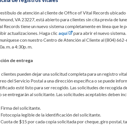
icina de registros vitales
vestíbulo de atención al cliente de Office of Vital Records ubicado
hmond, VA 23227, está abierto para clientes sin cita previa de lune
al Records tiene un nuevo sistema completamente en línea que le per
ibir actualizaciones. Haga clic
aquí
para abrir el nuevo sistema.
uníquese con nuestro Centro de Atención al Cliente al
(804) 662
0a. m. a 4:30p. m.
ción de entrega
 clientes pueden dejar una solicitud completa para un registro vita
reo del Servicio Postal a una dirección específica o se puede infor
tificado esté listo para ser recogido. Las solicitudes de recogida 
o se entregarán al solicitante. Las solicitudes aceptables deben incl
Firma del solicitante.
Fotocopia legible de la identificación del solicitante.
Cuota de $15 por cada copia solicitada por cheque, giro postal, ta