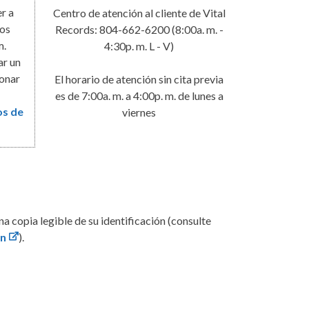
r a
Centro de atención al cliente de Vital
ros
Records: 804-662-6200 (8:00a. m. -
m.
4:30p. m. L - V)
ar un
ionar
El horario de atención sin cita previa
es de 7:00a. m. a 4:00p. m. de lunes a
os de
viernes
a copia legible de su identificación (consulte
ón
).