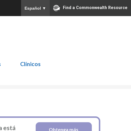
Find a Commonwealth Resource
Español
▼
s
Clínicos
a está
Obtenga más