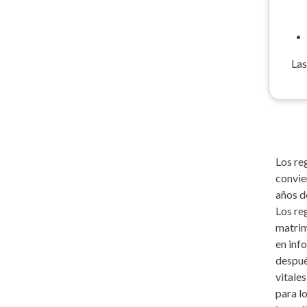
Las
Los re
convie
años d
Los re
matrim
en inf
despué
vitale
para l