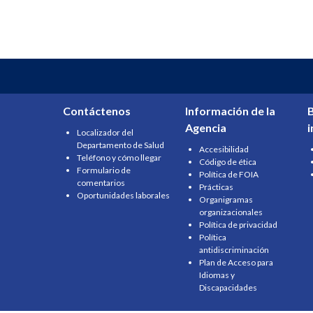
Contáctenos
Información de la
B
Agencia
Localizador del
Departamento de Salud
Accesibilidad
Teléfono y cómo llegar
Código de ética
Formulario de
Política de FOIA
comentarios
Prácticas
Oportunidades laborales
Organigramas
organizacionales
Política de privacidad
Política
antidiscriminación
Plan de Acceso para
Idiomas y
Discapacidades