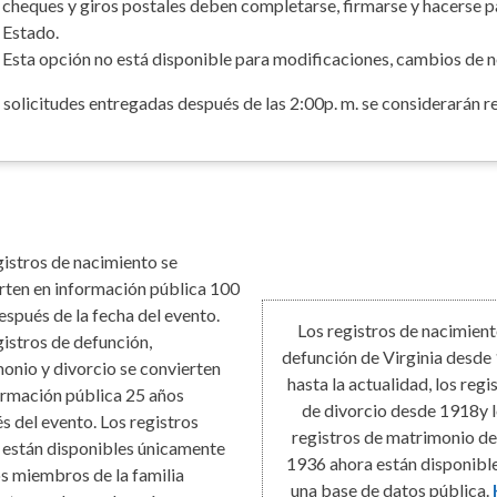
cheques y giros postales deben completarse, firmarse y hacerse 
Estado.
Esta opción no está disponible para modificaciones, cambios de 
 solicitudes entregadas después de las 2:00p. m. se considerarán rec
gistros de nacimiento se
rten en información pública 100
espués de la fecha del evento.
Los registros de nacimient
gistros de defunción,
defunción de Virginia desde
onio y divorcio se convierten
hasta la actualidad, los regi
ormación pública 25 años
de divorcio desde 1918y 
s del evento. Los registros
registros de matrimonio d
s están disponibles únicamente
1936 ahora están disponibl
os miembros de la familia
una base de datos pública.