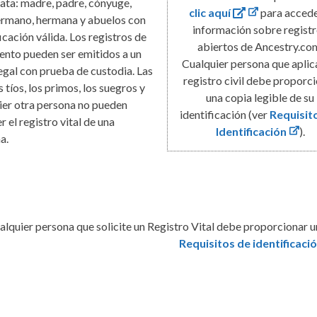
ata: madre, padre, cónyuge,
clic aquí
para accede
hermano, hermana y abuelos con
información sobre regist
icación válida. Los registros de
abiertos de Ancestry.co
ento pueden ser emitidos a un
Cualquier persona que aplic
legal con prueba de custodia. Las
registro civil debe proporc
os tíos, los primos, los suegros y
una copia legible de su
ier otra persona no pueden
identificación (ver
Requisit
 el registro vital de una
Identificación
).
a.
alquier persona que solicite un Registro Vital debe proporcionar un
Requisitos de identificaci