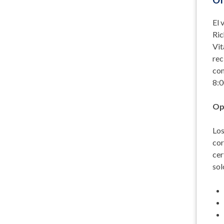
Of
El 
Ric
Vit
rec
com
8:0
Op
Los
cor
cer
sol