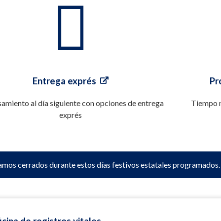
Entrega exprés
Pr
amiento al día siguiente con opciones de entrega
Tiempo n
exprés
amos cerrados durante estos días festivos estatales programados.