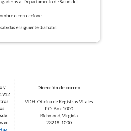
pagaderos a: Departamento de Salud del
nombre o correcciones.
ibidas el siguiente día hábil.
o y
Dirección de correo
 1912
stros
VDH, Oficina de Registros Vitales
los
P.O. Box 1000
esde
Richmond, Virginia
es en
23218-1000
Haz