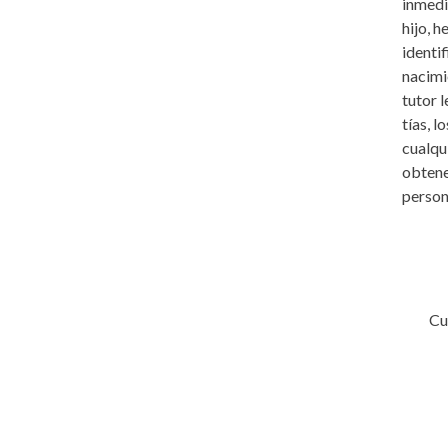
inmedi
hijo, 
identif
nacimi
tutor 
tías, l
cualqu
obtener
person
Cu