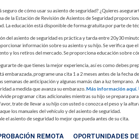
á seguro de cómo usar su asiento de seguridad? ¿Quieres asegurart
 de la Estación de Revisión de Asientos de Seguridad proporciona
d. La educación está disponible de forma gratuita por parte de téc
ión del asiento de seguridad es práctica y tarda entre 20y30 minut
porcionar información sobre su asiento y su hijo. Se verifica que el 
nto y los retiros del mercado. Se proporciona educación sobre cómo
gurarte de que tienes la mejor experiencia, así es como debes pre
stá embarazada, programe una cita 1 a 2 meses antes de la fecha 
as semanas de anticipación y algunas mamás dan a luz temprano. A
ridad a medida que avanza su embarazo.
Más información aquí.
lvide programar citas adicionales mientras su hijo se prepara para 
favor, trate de llevar a su hijo con usted o conozca el peso y la altura
que los manuales del vehículo y del asiento de seguridad.
ale el asiento de seguridad lo mejor que pueda antes de su cita.
ROBACIÓN REMOTA
OPORTUNIDADES DE