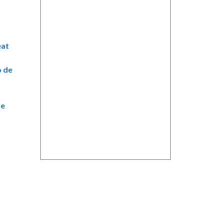
eat
o de
de