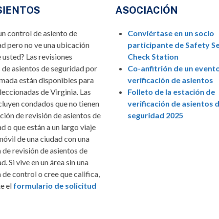
SIENTOS
ASOCIACIÓN
n control de asiento de
Conviértase en un socio
ad pero no ve una ubicación
participante de Safety S
 usted? Las revisiones
Check Station
 de asientos de seguridad por
Co-anfitrión de un event
amada están disponibles para
verificación de asientos
leccionadas de Virginia. Las
Folleto de la estación de
ncluyen condados que no tienen
verificación de asientos 
ción de revisión de asientos de
seguridad 2025
d o que están a un largo viaje
móvil de una ciudad con una
 de revisión de asientos de
d. Si vive en un área sin una
 de control o cree que califica,
e el
formulario de solicitud