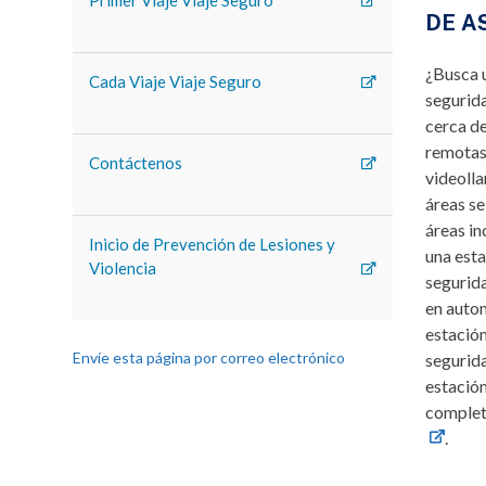
Primer Viaje Viaje Seguro
DE A
¿Busca u
Cada Viaje Viaje Seguro
segurid
cerca de
remotas
Contáctenos
videoll
áreas se
áreas i
Inicio de Prevención de Lesiones y
una esta
Violencia
segurida
en auto
estación
Envíe esta página por correo electrónico
segurida
estación
complet
.