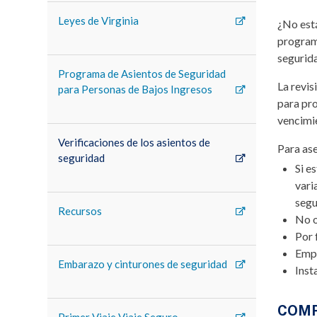
Leyes de Virginia
¿No est
programa
segurida
Programa de Asientos de Seguridad
La revis
para Personas de Bajos Ingresos
para pro
vencimie
Verificaciones de los asientos de
Para ase
seguridad
Si e
vari
segu
Recursos
No o
Por 
Empa
Embarazo y cinturones de seguridad
Inst
COMP