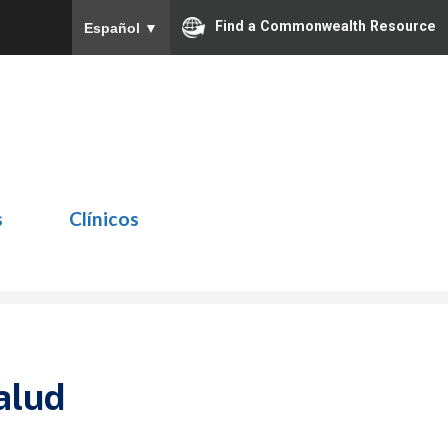
Find a Commonwealth Resource
Español
▼
s
Clínicos
alud