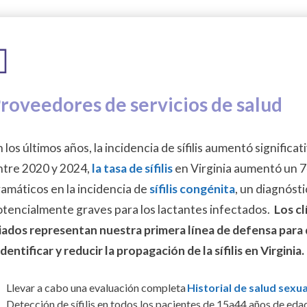
roveedores de servicios de salud
 los últimos años, la incidencia de sífilis aumentó significa
ntre 2020 y 2024,
la tasa de sífilis
en Virginia aumentó un
amáticos en la incidencia de
sífilis congénita
, un diagnóst
otencialmente graves para los lactantes infectados.
Los cl
iados representan nuestra primera línea de defensa para d
identificar y reducir la propagación de la sífilis en Virginia.
Llevar a cabo una evaluación completa
Historial de salud sexua
Detección de sífilis en todos los pacientes de 15a44 años de eda