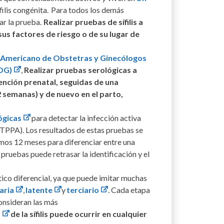
filis congénita. Para todos los demás
ar la prueba.
Realizar pruebas de sífilis a
s factores de riesgo o de su lugar de
 Americano de Obstetras y Ginecólogos
COG)
,
Realizar pruebas serológicas a
ención prenatal, seguidas de una
2 semanas) y de nuevo en el parto,
ógicas
para detectar la infección activa
R a TPPA). Los resultados de estas pruebas se
imos 12 meses para diferenciar entre una
 pruebas puede retrasar la identificación y el
óstico diferencial, ya que puede imitar muchas
aria
,
latente
y
terciario
. Cada etapa
onsideran las más
s
de la sífilis puede ocurrir en cualquier