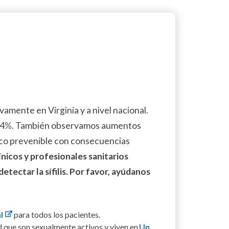
tivamente en Virginia y a nivel nacional.
 74%. También observamos aumentos
ico prevenible con consecuencias
ínicos y profesionales sanitarios
etectar la sífilis. Por favor, ayúdanos
l
para todos los pacientes.
d que son sexualmente activos y viven en
Un