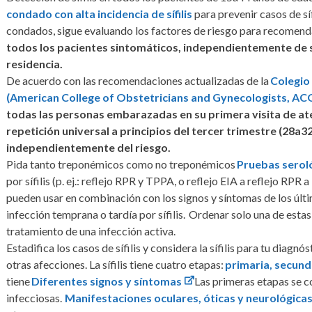
condado con alta incidencia de sífilis
para prevenir casos de sí
condados, sigue evaluando los factores de riesgo para recomend
todos los pacientes sintomáticos, independientemente de su
residencia.
De acuerdo con las recomendaciones actualizadas de la
Colegio
(American College of Obstetricians and Gynecologists, A
todas las personas embarazadas en su primera visita de at
repetición universal a principios del tercer trimestre (28a3
independientemente del riesgo.
Pida tanto treponémicos como no treponémicos
Pruebas serol
por sífilis (p. ej.: reflejo RPR y TPPA, o reflejo EIA a reflejo RP
pueden usar en combinación con los signos y síntomas de los últ
infección temprana o tardía por sífilis. Ordenar solo una de estas
tratamiento de una infección activa.
Estadifica los casos de sífilis y considera la sífilis para tu diagn
otras afecciones. La sífilis tiene cuatro etapas:
primaria, secund
tiene
Diferentes signos y síntomas
Las primeras etapas se c
infecciosas.
Manifestaciones oculares, óticas y neurológica