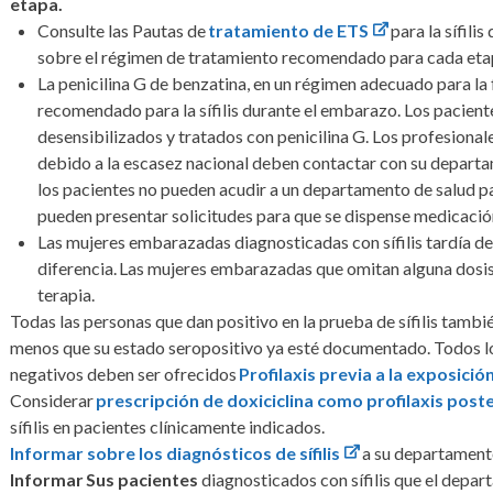
etapa.
Consulte las Pautas de
tratamiento de ETS
para la sífili
sobre el régimen de tratamiento recomendado para cada etapa 
La penicilina G de benzatina, en un régimen adecuado para la f
recomendado para la sífilis durante el embarazo. Los paciente
desensibilizados y tratados con penicilina G. Los profesional
debido a la escasez nacional deben contactar con su departam
los pacientes no pueden acudir a un departamento de salud pa
pueden presentar solicitudes para que se dispense medicació
Las mujeres embarazadas diagnosticadas con sífilis tardía de
diferencia. Las mujeres embarazadas que omitan alguna dosis 
terapia.
Todas las personas que dan positivo en la prueba de sífilis tamb
menos que su estado seropositivo ya esté documentado. Todos los
negativos deben ser ofrecidos
Profilaxis previa a la exposición
Considerar
prescripción de doxiciclina como profilaxis post
sífilis en pacientes clínicamente indicados.
Informar sobre los diagnósticos de sífilis
a su departamento
Informar
Sus pacientes
diagnosticados con sífilis que el depar