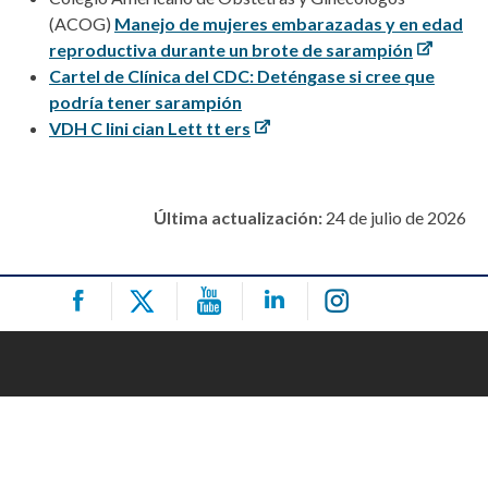
(ACOG)
Manejo de mujeres embarazadas y en edad
reproductiva durante un brote de sarampión
Cartel de Clínica del CDC: Deténgase si cree que
podría tener sarampión
V
D
H
C l
i
n
i ci
a
n
L
e
t
t t
t e
r
s
Última actualización:
24 de julio de 2026