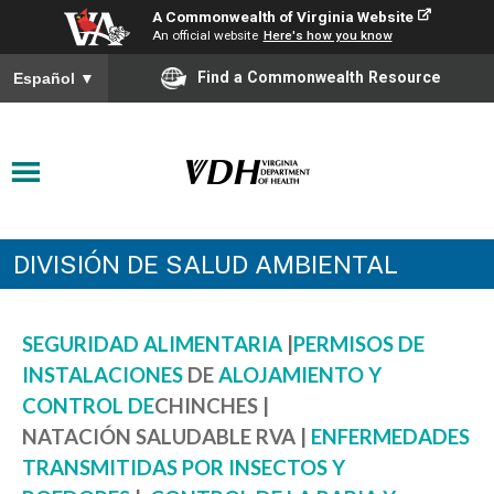
A Commonwealth of Virginia Website
An official website
Here's how you know
Find a Commonwealth Resource
Español
▼
DIVISIÓN DE SALUD AMBIENTAL
SEGURIDAD ALIMENTARIA
|
PERMISOS
DE
INSTALACIONES
DE
ALOJAMIENTO Y
CONTROL DE
CHINCHES |
NATACIÓN
SALUDABLE RVA |
ENFERMEDADES
TRANSMITIDAS
POR INSECTOS Y