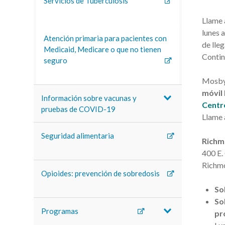
Servicios de Tuberculosis
Llame a
lunes 
Atención primaria para pacientes con
de lle
Medicaid, Medicare o que no tienen
Contin
seguro
Mosby 
móvil 
Información sobre vacunas y
Centr
pruebas de COVID-19
Llame 
Seguridad alimentaria
Rich
400 E. 
Richm
Opioides: prevención de sobredosis
So
Sol
Programas
pr