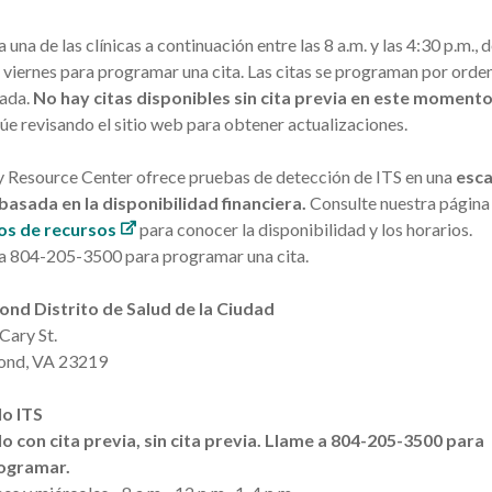
 una de las clínicas a continuación entre las 8 a.m. y las 4:30 p.m., 
a viernes para programar una cita. Las citas se programan por orde
gada.
No hay citas disponibles sin cita previa en este momento
úe revisando el sitio web para obtener actualizaciones.
Resource Center ofrece pruebas de detección de ITS en una
esca
basada en la disponibilidad financiera.
Consulte nuestra págin
os de recursos
para conocer la disponibilidad y los horarios.
a 804-205-3500 para programar una cita.
mond
Distrito de Salud de la Ciudad
Cary St.
ond
, VA 23219
lo ITS
o con cita previa, sin cita previa.
Llame a 804-205-3500 para
ogramar.