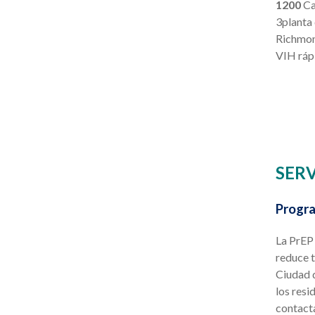
1200
Ca
3planta
Richmo
VIH rápi
SERV
Progr
La PrEP 
reduce t
Ciudad 
los resi
contact