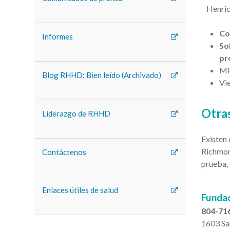
Henri
Co
Informes
Sol
pr
Mié
Blog RHHD: Bien leído (Archivado)
Vie
Otra
Liderazgo de RHHD
Existen 
Richmon
Contáctenos
prueba, 
Enlaces útiles de salud
Fundac
804-71
1603 Sa