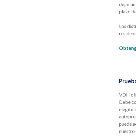
dejar un
plazo de
Los dist
resident
Obtenga
Prueba
VDH ofr
Debe co
elegibil
autoprue
puede ac
nuestro