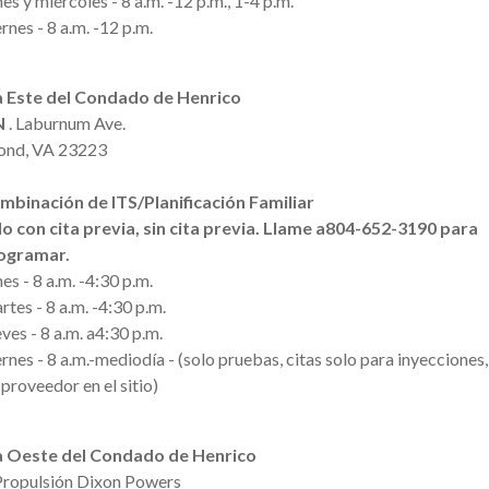
es y miércoles - 8 a.m. -12 p.m., 1-4 p.m.
rnes - 8 a.m. -12 p.m.
a Este del Condado de Henrico
N
. Laburnum Ave.
ond
, VA 23223
mbinación de ITS/Planificación Familiar
lo con cita previa, sin cita previa. Llame
a804-652-3190 para
ogramar.
es - 8 a.m. -4:30 p.m.
tes - 8 a.m. -4:30 p.m.
ves - 8 a.m. a4:30 p.m.
rnes - 8 a.m.-mediodía - (solo pruebas, citas solo para inyecciones,
 proveedor en el sitio)
ca Oeste del Condado de Henrico
Propulsión Dixon Powers