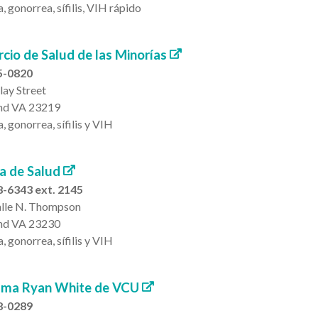
, gonorrea, sífilis, VIH rápido
cio de Salud de las Minorías
5-0820
lay Street
nd VA 23219
, gonorrea, sífilis y VIH
a de Salud
-6343 ext. 2145
lle N. Thompson
nd VA 23230
, gonorrea, sífilis y VIH
ama Ryan White de VCU
8-0289