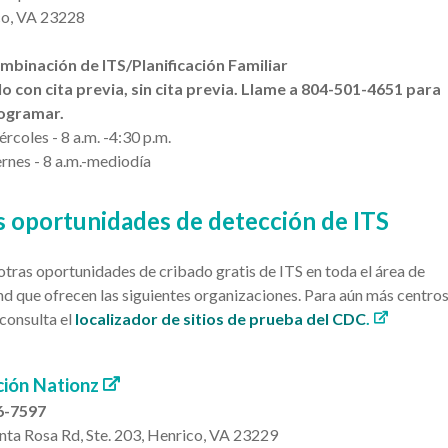
co
, VA 23228
mbinación de ITS/Planificación Familiar
o con cita previa, sin cita previa.
Llame a 804-501-4651 para
ogramar.
rcoles - 8 a.m. -4:30 p.m.
rnes - 8 a.m.-mediodía
s oportunidades de detección de ITS
otras oportunidades de cribado gratis de ITS en toda el área de
d que ofrecen las siguientes organizaciones. Para aún más centro
consulta el
localizador de sitios de prueba del CDC
.
ión Nationz
6-7597
nta Rosa Rd, Ste. 203, Henrico, VA 23229