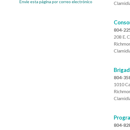
Envíe esta página por correo electrónico
Clamidia
Consor
804-22
208 E. C
Richmo
Clamidia
Brigad
804-358
1010 Ca
Richmo
Clamidia
Progr
804-82