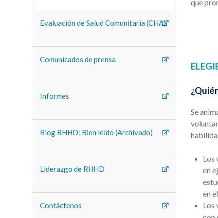
que pro
Evaluación de Salud Comunitaria (CHA)
Comunicados de prensa
ELEGI
¿Quién
Informes
Se anim
volunta
Blog RHHD: Bien leído (Archivado)
habilida
Los 
Liderazgo de RHHD
en e
estu
en e
Los 
Contáctenos
con 