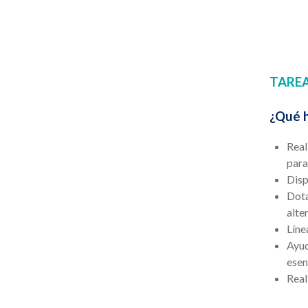
TARE
¿Qué h
Real
para
Disp
Dota
alte
Líne
Ayud
esen
Real