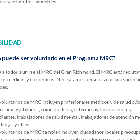
mueven hábitos saludables.
BILIDAD
 puede ser voluntario en el Programa MRC?
a a todos a unirse al MRC del Gran Richmond. El MRC está recluta
rios médicos y no médicos. Necesitamos personas con una varieda
des.
voluntarios de MRC incluyen profesionales médicos y de salud púb
jercicio y jubilados, como médicos, enfermeras, farmacéuticos,
diantes, trabajadores de salud mental, trabajadores de atención m
l hogar y otros.
voluntarios de MRC también incluyen ciudadanos locales preocu
o sin experiencia médica que están interesados en ser capacitados