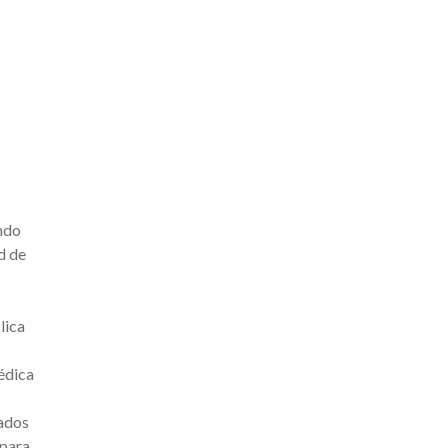
ndo
d de
lica
édica
pados
 para