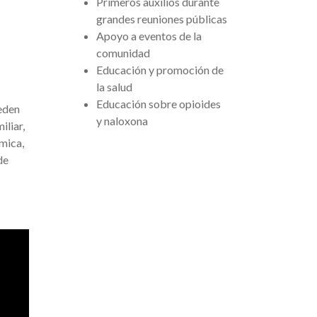
Primeros auxilios durante
grandes reuniones públicas
Apoyo a eventos de la
comunidad
Educación y promoción de
la salud
Educación sobre opioides
ueden
y naloxona
iliar,
émica,
de