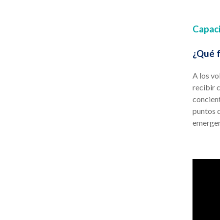
Capaci
¿Qué f
A los v
recibir 
concient
puntos d
emergen