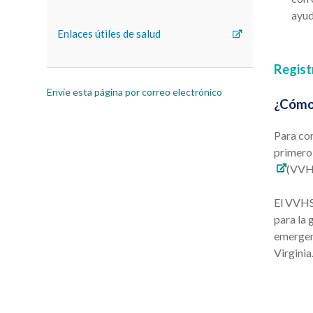
ayud
Enlaces útiles de salud
Regist
Envíe esta página por correo electrónico
¿Cómo
Para con
primero 
(VVH
El VVHS 
para la 
emergenc
Virginia