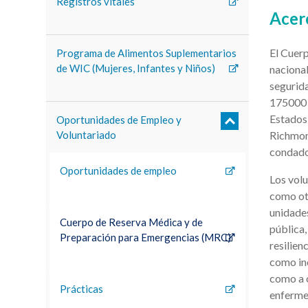
Registros vitales
Acer
El Cuerp
Programa de Alimentos Suplementarios
de WIC (Mujeres, Infantes y Niños)
nacional
segurid
175000 
Estados 
Oportunidades de Empleo y
Richmond
Voluntariado
condado
Oportunidades de empleo
Los volu
como ot
unidades
Cuerpo de Reserva Médica y de
pública,
Preparación para Emergencias (MRC)
resilien
como inc
como a 
Prácticas
enferme