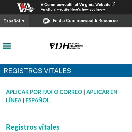
A Commonwealth of Virginia Website
An official website
Here's how you know
Find a Commonwealth Resource
Español
▼
REGISTROS VITALES
APLICAR POR FAX O CORREO
|
APLICAR EN
LÍNEA
|
ESPAÑOL
Registros vitales